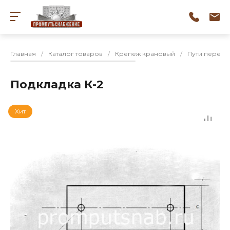
Главная
/
Каталог товаров
/
Крепеж крановый
/
Пути перека
Подкладка К-2
Хит