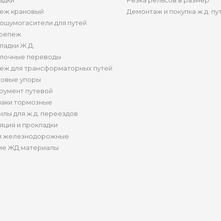
адки
Резка рельсов в размер
еж крановый
Демонтаж и покупка ж.д. пу
ошумогасители для путей
репеж
ладки Ж.Д.
лочные переводы
еж для трансформаторных путей
ковые упоры
румент путевой
аки тормозные
илы для ж.д. переездов
яция и прокладки
и железнодорожные
ие ЖД материалы