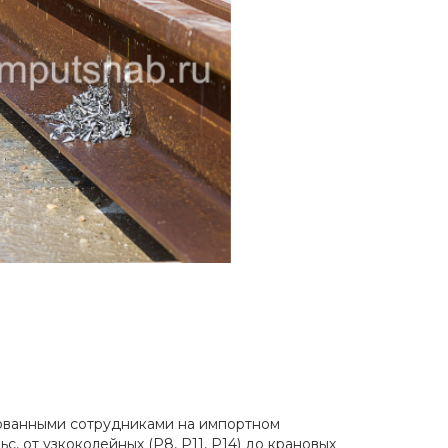
рованными сотрудниками на импортном
, от узкоколейных (Р8, Р11, Р14) до крановых