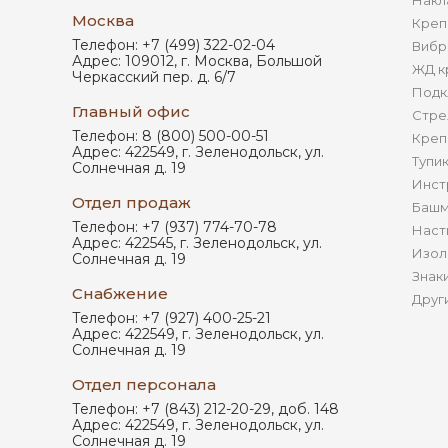
Накл
Москва
Креп
Телефон:
+7 (499) 322-02-04
Вибр
Адрес:
109012
,
г. Москва
,
Большой
ЖД к
Черкасский пер. д. 6/7
Подк
Главный офис
Стре
Телефон:
8 (800) 500-00-51
Креп
Адрес:
422549
,
г. Зеленодольск
,
ул.
Тупи
Солнечная д. 19
Инст
Отдел продаж
Башм
Телефон:
+7 (937) 774-70-78
Наст
Адрес:
422545
,
г. Зеленодольск
,
ул.
Изол
Солнечная д. 19
Знак
Снабжение
Друг
Телефон:
+7 (927) 400-25-21
Адрес:
422549
,
г. Зеленодольск
,
ул.
Солнечная д. 19
Отдел персонала
Телефон:
+7 (843) 212-20-29, доб. 148
Адрес:
422549
,
г. Зеленодольск
,
ул.
Солнечная д. 19