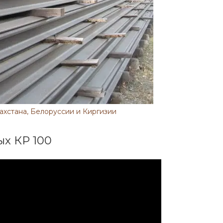
ахстана, Белоруссии и Киргизии
ых КР 100