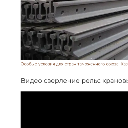
Особые условия для стран таможенного союза: Каз
Видео сверление рельс кранов