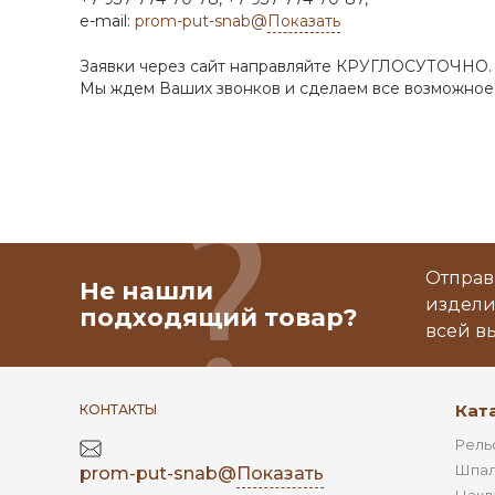
e-mail:
prom-put-snab@
Показать
Заявки через сайт направляйте КРУГЛОСУТОЧНО.
Мы ждем Ваших звонков и сделаем все возможное 
Отправ
Не нашли
издели
подходящий товар?
всей в
Кат
КОНТАКТЫ
Рель
Шпал
prom-put-snab@
Показать