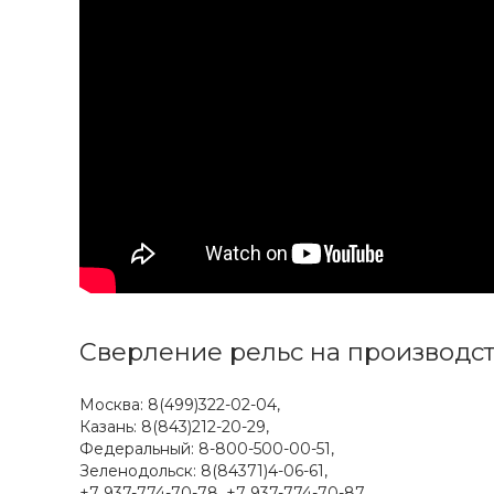
Сверление рельс на производ
Москва: 8(499)322-02-04,
Казань: 8(843)212-20-29,
Федеральный: 8-800-500-00-51,
Зеленодольск: 8(84371)4-06-61,
+7 937-774-70-78, +7 937-774-70-87,