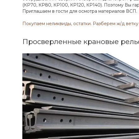
(КР70, КР80, КР100, КР120, КР140). Поэтому Вы г
Приглашаем в гости для осмотра материалов ВСП.
Покупаем неликвиды, остатки. Разберем ж/д ветку
Просверленные крановые рель