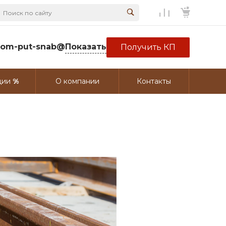
rom-put-snab@
Показать
Получить КП
ции
О компании
Контакты