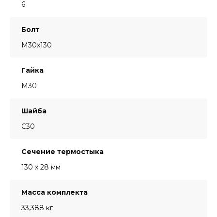
6
Болт
М30х130
Гайка
М30
Шайба
С30
Сечение термостыка
130 х 28 мм
Масса комплекта
33,388 кг