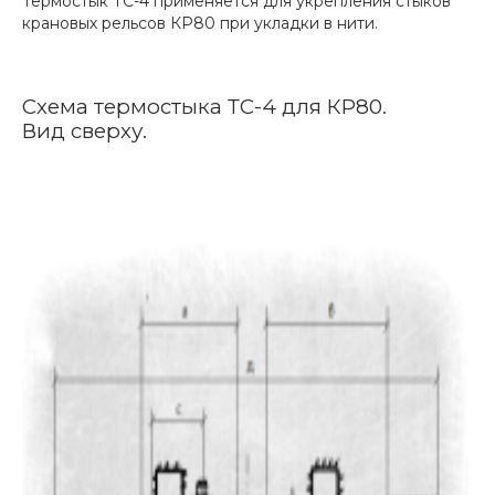
Термостык ТС-4 применяется для укрепления стыков
крановых рельсов КР80 при укладки в нити.
Схема термостыка ТС-4 для КР80.
Вид сверху.