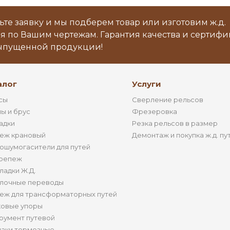
ьте заявку и мы подберем товар или изготовим ж.д.
я по Вашим чертежам. Гарантия качества и сертиф
ыпущенной продукции!
алог
Услуги
сы
Сверление рельсов
ы и брус
Фрезеровка
адки
Резка рельсов в размер
еж крановый
Демонтаж и покупка ж.д. пу
ошумогасители для путей
репеж
ладки Ж.Д.
лочные переводы
еж для трансформаторных путей
ковые упоры
румент путевой
аки тормозные