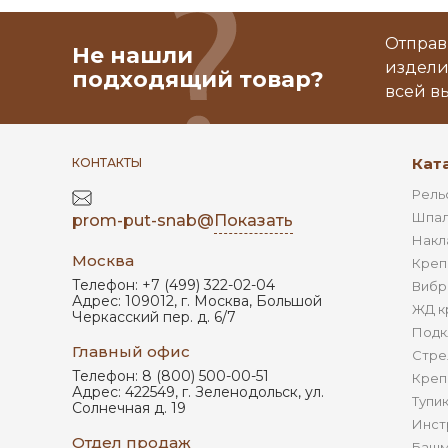
Отправ
Не нашли
издели
подходящий товар?
всей в
Кат
КОНТАКТЫ
Рель
Шпал
prom-put-snab@
Показать
Накл
Москва
Креп
Телефон:
+7 (499) 322-02-04
Вибр
Адрес:
109012
,
г. Москва
,
Большой
ЖД к
Черкасский пер. д. 6/7
Подк
Главный офис
Стре
Телефон:
8 (800) 500-00-51
Креп
Адрес:
422549
,
г. Зеленодольск
,
ул.
Тупи
Солнечная д. 19
Инст
Отдел продаж
Башм