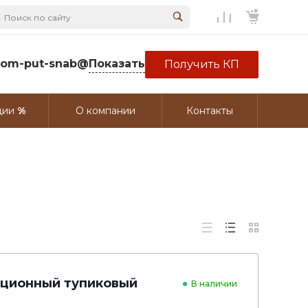
rom-put-snab@
Показать
Получить КП
ции
О компании
Контакты
ационный тупиковый
В наличии