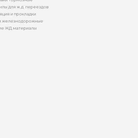
илы для ж.д. переездов
яция и прокладки
и железнодорожные
ие ЖД материалы