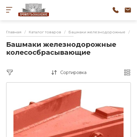
Главная
/
Каталог товаров
/
Башмаки железнодорожные
/
Б
Башмаки железнодорожные
колесосбрасывающие
Сортировка