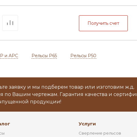
Получить счет
Р и АРС
Рельсы Р65
Рельсы Р50
ьте заявку и мы подберем товар или изготовим ж.д.
я по Вашим чертежам. Гарантия качества и сертиф
ыпущенной продукции!
алог
Услуги
сы
Сверление рельсов