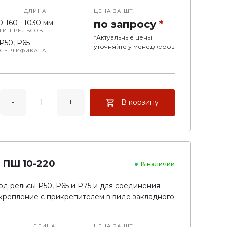
ДЛИНА
ЦЕНА ЗА ШТ.
0-160
1030 мм
по запросу
*
ТИП РЕЛЬСОВ
*
Актуальные цены
Р50, Р65
уточняйте у менеджеров
 СЕРТИФИКАТА
е полушпалы
-
+
В корзину
 ПШ 10-220
В наличии
д рельсы Р50, Р65 и Р75 и для соединения
крепление с прикрепителем в виде закладного
ДЛИНА
ЦЕНА ЗА ШТ.