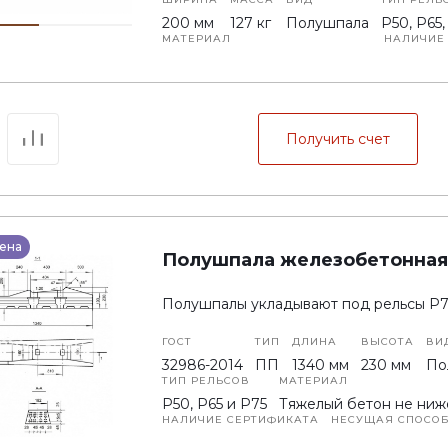
200 мм
127 кг
Полушпала
P50, P65,
МАТЕРИАЛ
НАЛИЧИЕ
Тяжелый бетон не ниже В40
На новы
НЕСУЩАЯ СПОСОБНОСТЬ
325 кH
Получить счет
ена
Полушпала железобетонная
Полушпалы укладывают под рельсы Р75
ГОСТ
ТИП
ДЛИНА
ВЫСОТА
ВИ
32986-2014
ПП
1340 мм
230 мм
По
ТИП РЕЛЬСОВ
МАТЕРИАЛ
Р50, Р65 и Р75
Тяжелый бетон не ниж
НАЛИЧИЕ СЕРТИФИКАТА
НЕСУЩАЯ СПОСО
На новые полушпалы
325 кН