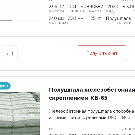
23.61.12 – 001 – 40890682 – 2020
Б 3.00
ВЫСОТА
ШИРИНА
МАССА
ВИД
240 мм
320 мм
125 кг
Полушпала
МАТЕРИАЛ
НАЛИЧИЕ
Тяжелого бетона класса В30
На новы
НЕСУЩАЯ СПОСОБНОСТЬ
220 кH
Получить счет
дуем
Полушпала железобетонная П
скреплением КБ-65
Железобетонная полушпала способна 
и применяется с рельсами Р50, Р65 и Р
ТУ
ДЛИН