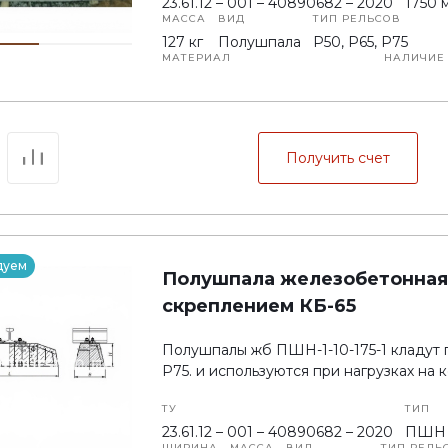
23.61.12 – 001 – 40890682 – 2020
1750 
МАССА
ВИД
ТИП РЕЛЬСОВ
127 кг
Полушпала
P50, P65, P75
МАТЕРИАЛ
НАЛИЧИЕ
Тяжелый бетон не ниже В40
На новы
НЕСУЩАЯ СПОСОБНОСТЬ
325 кH
Получить счет
дуем
Полушпала железобетонная П
скреплением КБ-65
Полушпалы жб ПШН-1-10-175-1 кладут 
Р75. и используются при нагрузках на к
ТУ
ТИП
23.61.12 – 001 – 40890682 – 2020
ПШН 1
ШИРИНА
МАССА
ВИД
ТИП РЕЛЬ