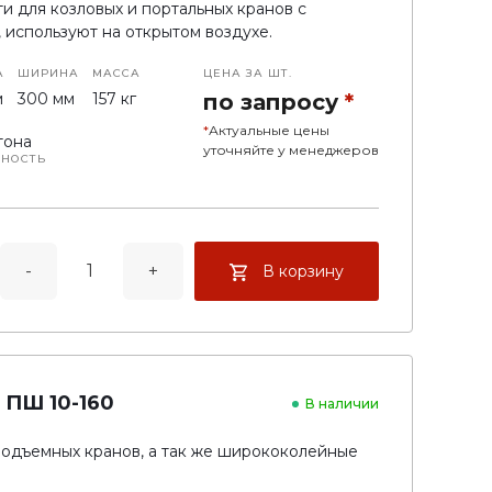
и для козловых и портальных кранов с
, используют на открытом воздухе.
А
ШИРИНА
МАССА
ЦЕНА ЗА ШТ.
м
300 мм
157 кг
по запросу
*
*
Актуальные цены
тона
уточняйте у менеджеров
БНОСТЬ
-
+
В корзину
 ПШ 10-160
В наличии
одъемных кранов, а так же ширококолейные