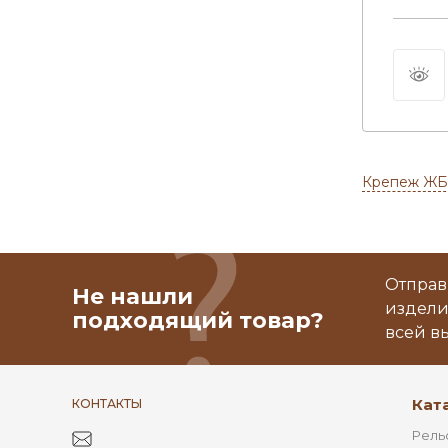
Крепеж ЖБ
Отправ
Не нашли
издели
подходящий товар?
всей в
Кат
КОНТАКТЫ
Рель