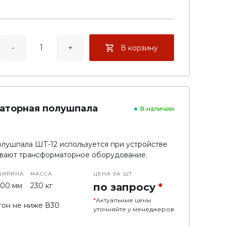
-
+
В корзину
аторная полушпала
В наличии
лушпала ШТ-12 используется при устройстве
ывают трансформаторное оборудование.
ШИРИНА
МАССА
ЦЕНА ЗА ШТ.
300 мм
230 кг
по запросу
*
*
Актуальные цены
тон не ниже В30
уточняйте у менеджеров