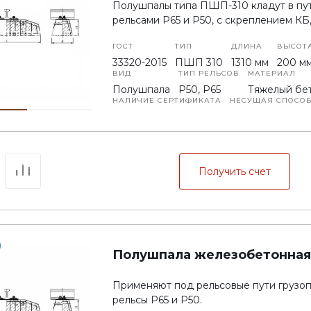
Полушпалы типа ПШП-310 кладут в пут
Показать
рельсами Р65 и Р50, с скреплением КБ
+7 (937) 774-70-78
ГОСТ
ТИП
ДЛИНА
ВЫСОТ
г. Зеленодольск, 422545,
33320-2015
ПШП 310
1310 мм
200 м
ул. Солнечная, д. 19,
ВИД
ТИП РЕЛЬСОВ
МАТЕРИАЛ
помещение 1000
Пн-Пт: 8:00-17:00 Cб-Вс:
Полушпала
Р50, Р65
Тяжелый бе
Выходной
НАЛИЧИЕ СЕРТИФИКАТА
НЕСУЩАЯ СПОСО
prom-put-snab@
На новые полушпалы
175 кН
Показать
+7 (927) 400-25-21
Получить счет
г. Зеленодольск, 422549,
ул. Солнечная, д. 19,
помещение 1000
Пн-Пт: 8:00-17:00 Cб-Вс:
Выходной
prom-put-snab@
Показать
Полушпала железобетонная
+7 (843) 212-20-29,
доб. 148
Применяют под рельсовые пути грузоп
г. Зеленодольск, 422549,
ул. Солнечная, д. 19,
рельсы Р65 и Р50.
помещение 1000