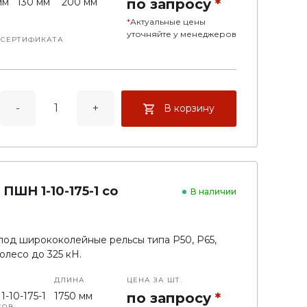
мм
130 мм
200 мм
по запросу
*
*
Актуальные цены
уточняйте у менеджеров
 СЕРТИФИКАТА
е полушпалы
-
+
В корзину
ШН 1-10-175-1 со
В наличии
под ширококолейные рельсы типа Р50, Р65,
олесо до 325 кН.
ДЛИНА
ЦЕНА ЗА ШТ.
-10-175-1
1750 мм
по запросу
*
СОВ