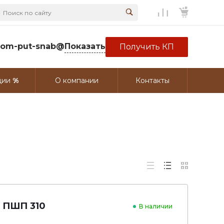
rom-put-snab@
Показать
Получить КП
ции
О компании
Контакты
 ПШП 310
В наличии