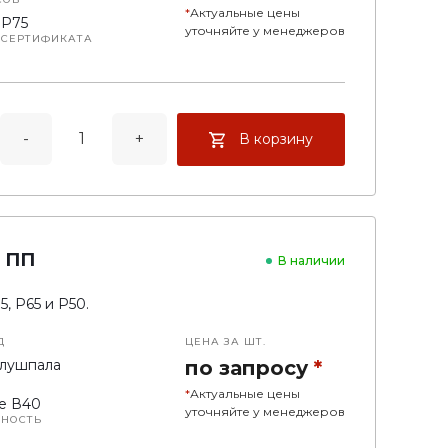
*
Актуальные цены
 P75
уточняйте у менеджеров
 СЕРТИФИКАТА
е полушпалы
-
+
В корзину
 ПП
В наличии
, Р65 и Р50.
Д
ЦЕНА ЗА ШТ.
лушпала
по запросу
*
*
Актуальные цены
е В40
уточняйте у менеджеров
БНОСТЬ