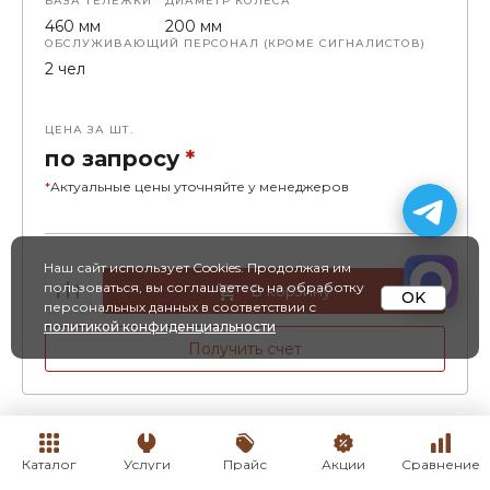
БАЗА ТЕЛЕЖКИ
ДИАМЕТР КОЛЕСА
460 мм
200 мм
ОБСЛУЖИВАЮЩИЙ ПЕРСОНАЛ (КРОМЕ СИГНАЛИСТОВ)
2 чел
ЦЕНА ЗА ШТ.
по запросу
*
*
Актуальные цены уточняйте у менеджеров
Наш сайт использует Cookies. Продолжая им
пользоваться, вы соглашаетесь на обработку
В корзину
OK
персональных данных в соответствии с
политикой конфиденциальности
Получить счет
Каталог
Каталог
Услуги
Услуги
Прайс
Прайс
Акции
Акции
Сравнение
Сравнение