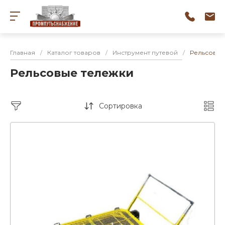
Главная
/
Каталог товаров
/
Инструмент путевой
/
Рельсовые
Рельсовые тележки
Сортировка