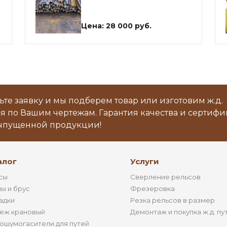
Цена: 28 000 руб.
ьте заявку и мы подберем товар или изготовим ж.д.
я по Вашим чертежам. Гарантия качества и сертиф
ыпущенной продукции!
алог
Услуги
сы
Сверление рельсов
ы и брус
Фрезеровка
адки
Резка рельсов в размер
еж крановый
Демонтаж и покупка ж.д. пу
ошумогасители для путей