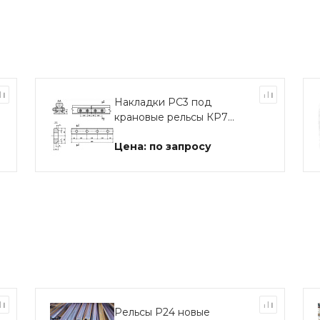
Накладки РС3 под
крановые рельсы КР70
и КР80
Цена: по запросу
Рельсы Р24 новые