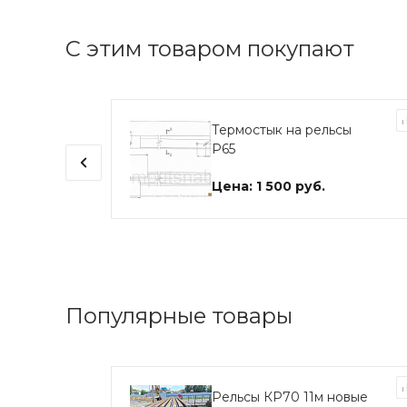
С этим товаром покупают
Термостык на рельсы
ый
Р65
Цена: 1 500 руб.
Популярные товары
 ЗД
Рельсы КР70 11м новые