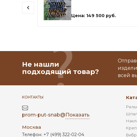
Цена: 149 500 руб.
Отправ
Не нашли
издели
подходящий товар?
всей в
Кат
КОНТАКТЫ
Рель
Шпал
prom-put-snab@
Показать
Накл
Москва
Креп
Телефон:
+7 (499) 322-02-04
Вибр