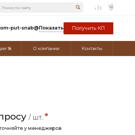
rom-put-snab@
Показать
Получить КП
ции
О компании
Контакты
апросу
*
/ шт.
точняйте у менеджеров