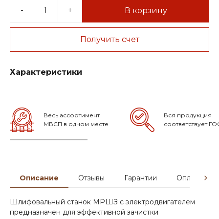
-
+
В корзину
Получить счет
Характеристики
Весь ассортимент
Вся продукция
МВСП в одном месте
соответствует ГО
Описание
Отзывы
Гарантии
Оплата и д
Шлифовальный станок МРШЗ с электродвигателем
предназначен для эффективной зачистки