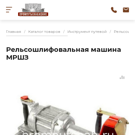
Главная
/
Каталог товаров
/
Инструмент путевой
/
Рельсошли
Рельсошлифовальная машина
МРШЗ