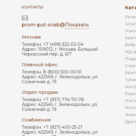
Кат
КОНТАКТЫ
Рель
Шпал
prom-put-snab@
Показать
Накл
Москва
Креп
Телефон:
+7 (499) 322-02-04
Вибр
Адрес:
109012
,
г. Москва
,
Большой
ЖД к
Черкасский пер. д. 6/7
Подк
Главный офис
Стре
Телефон:
8 (800) 500-00-51
Креп
Адрес:
422549
,
г. Зеленодольск
,
ул.
Тупи
Солнечная д. 19
Инст
Отдел продаж
Башм
Телефон:
+7 (937) 774-70-78
Наст
Адрес:
422545
,
г. Зеленодольск
,
ул.
Изол
Солнечная д. 19
Знак
Снабжение
Друг
Телефон:
+7 (927) 400-25-21
Адрес:
422549
,
г. Зеленодольск
,
ул.