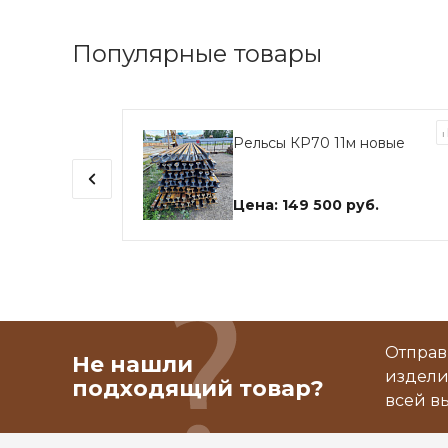
Популярные товары
ьно-
Рельсы КР70 11м новые
го
Цена: 149 500 руб.
Отправ
Не нашли
издели
подходящий товар?
всей в