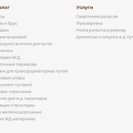
алог
Услуги
сы
Сверление рельсов
ы и брус
Фрезеровка
адки
Резка рельсов в размер
еж крановый
Демонтаж и покупка ж.д. пу
ошумогасители для путей
репеж
ладки Ж.Д.
лочные переводы
еж для трансформаторных путей
ковые упоры
румент путевой
аки тормозные
илы для ж.д. переездов
яция и прокладки
и железнодорожные
ие ЖД материалы