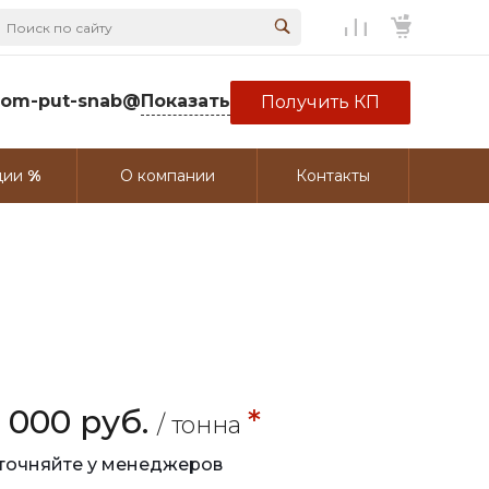
rom-put-snab@
Показать
Получить КП
ции
О компании
Контакты
9 000 руб.
*
/ тонна
точняйте у менеджеров