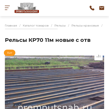
Главная
/
Каталог товаров
/
Рельсы
/
Рельсы крановые
/
Ре
Рельсы КР70 11м новые с отв
Хит