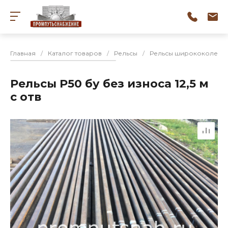
Главная
/
Каталог товаров
/
Рельсы
/
Рельсы ширококолейн
Рельсы Р50 бу без износа 12,5 м
с отв