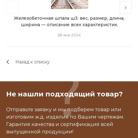
Железобетонная шпала ш3: вес, размер, длина,
Же
ширина — описание всех характеристик
ст
28 янв 2024
Назад к списку
Не нашли подходящий товар?
Отправьте заявку и мы подберем товар или
изготовим ж.д. изделия по Вашим чертежам.
Гарантия качества и сертификация всей
выпущенной продукции!