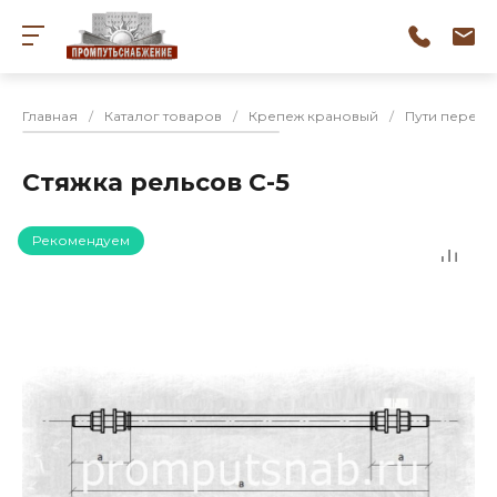
Главная
/
Каталог товаров
/
Крепеж крановый
/
Пути перека
Стяжка рельсов С-5
Рекомендуем